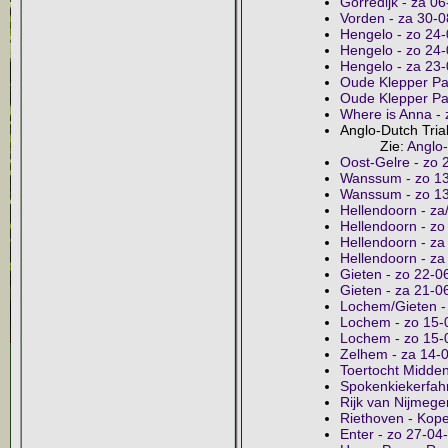
Gorredijk - za 0
Vorden - za 30-
Hengelo - zo 24-
Hengelo - zo 24
Hengelo - za 23
Oude Klepper Par
Oude Klepper Par
Where is Anna - 
Anglo-Dutch Tria
Zie:
Anglo-
Oost-Gelre - zo 
Wanssum - zo 13-
Wanssum - zo 1
Hellendoorn - za
Hellendoorn - zo
Hellendoorn - za
Hellendoorn - za
Gieten - zo 22-0
Gieten - za 21-0
Lochem/Gieten -
Lochem - zo 15-0
Lochem - zo 15-
Zelhem - za 14-
Toertocht Midde
Spokenkiekerfahr
Rijk van Nijmege
Riethoven - Koper
Enter - zo 27-04