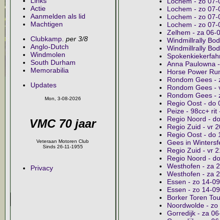
Links
Lochem - zo 07-0
Actie
Lochem - zo 07-0
Aanmelden als lid
Lochem - zo 07-0
Machtigen
Lochem - zo 07-
Zelhem - za 06-
Clubkamp.
per 3/8
Windmillrally Bo
Anglo-Dutch
Windmillrally Bo
Windmolen
Spokenkiekerfahrt
South Durham
Anna Paulowna -
Memorabilia
Horse Power Run
Rondom Gees - z
Updates
Rondom Gees - vr
Rondom Gees - 
Mon, 3-08-2026
Regio Oost - do
Peize - 98cc+ rit
Regio Noord - d
VMC 70 jaar
Regio Zuid - vr 
Regio Oost - do
Veteraan Motoren Club
Gees in Wintersfe
Sinds 26-11-1955
Regio Zuid - vr 
Regio Noord - d
Westhofen - za 2
Privacy
Westhofen - za 
Essen - zo 14-0
Essen - zo 14-0
Borker Toren Tou
Noordwolde - zo
Gorredijk - za 0