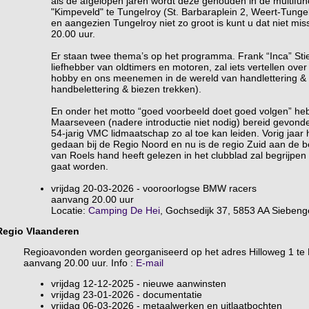
als de afgelopen jaren wordt deze gehouden in de multifu
"Kimpeveld" te Tungelroy (St. Barbaraplein 2, Weert-Tungel
en aangezien Tungelroy niet zo groot is kunt u dat niet mi
20.00 uur.
Er staan twee thema’s op het programma. Frank “Inca” St
liefhebber van oldtimers en motoren, zal iets vertellen over
hobby en ons meenemen in de wereld van handlettering & pin
handbelettering & biezen trekken).
En onder het motto “goed voorbeeld doet goed volgen” he
Maarseveen (nadere introductie niet nodig) bereid gevond
54-jarig VMC lidmaatschap zo al toe kan leiden. Vorig jaar h
gedaan bij de Regio Noord en nu is de regio Zuid aan de be
van Roels hand heeft gelezen in het clubblad zal begrijpen
gaat worden.
vrijdag 20-03-2026 - vooroorlogse BMW racers
aanvang 20.00 uur
Locatie:
Camping De Hei
, Gochsedijk 37, 5853 AA Sieben
Regio Vlaanderen
Regioavonden worden georganiseerd op het adres Hilloweg 1 te 
aanvang 20.00 uur. Info :
E-mail
vrijdag 12-12-2025 - nieuwe aanwinsten
vrijdag 23-01-2026 - documentatie
vrijdag 06-03-2026 - metaalwerken en uitlaatbochten