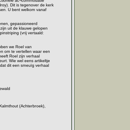
nctionele ac¬commodatie
roy). Dit is tegenover de kerk
ssen. U bent welkom vanaf
ienen, gepassioneerd
 zijn uit de klauwe gelopen
striping (vrij vertaald:
bben we Roel van
en om te vertellen waar een
eeft Roel zijn verhaal
urt. Wie wel eens artikeltje
 dat dit een smeuïg verhaal
gewald
Kalmthout (Achterbroek),