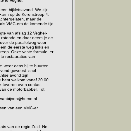
G te Veghel.
 een bijkletsavond. We zijn
 Farm op de Korenstreep 4.
 achtergelaten, maar de
ons als VMC-ers de komende tijd
ogte van afslag 12 Veghel-
 rotonde en daar neem je de
 over de parallelweg weer
neem de eerste weg links en
treep. Onze vaste formule: er
te restauraties van
m weer eens bij te buurten
avond geweest: snel
antse avond zijn
je bent welkom vanaf 20.00.
k tevoren even contact
an de motorbabbel. Tot
 rvanbijnen@home.nl
nissen van een VMC-er
ats van de regio Zuid. Net