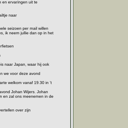
en ervaringen uit te
iltje naar
ele seizoen per mail willen
, ik neem jullie dan op in het
rfietsen
n
eis naar Japan, waar hij ook
en we voor deze avond
arte welkom vanaf 19.30 in ’t
avond Johan Wijers. Johan
en en zal ons meenemen in de
rtellen over zijn