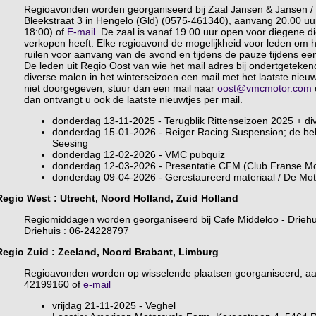
Regioavonden worden georganiseerd bij Zaal Jansen & Jansen / 
Bleekstraat 3 in Hengelo (Gld) (0575-461340), aanvang 20.00 uur
18:00) of
E-mail
. De zaal is vanaf 19.00 uur open voor diegene die
verkopen heeft. Elke regioavond de mogelijkheid voor leden om hu
ruilen voor aanvang van de avond en tijdens de pauze tijdens een
De leden uit Regio Oost van wie het mail adres bij ondertgeteken
diverse malen in het winterseizoen een mail met het laatste nieu
niet doorgegeven, stuur dan een mail naar
oost@vmcmotor.com
o
dan ontvangt u ook de laatste nieuwtjes per mail.
donderdag 13-11-2025 - Terugblik Rittenseizoen 2025 + div
donderdag 15-01-2026 - Reiger Racing Suspension; de be
Seesing
donderdag 12-02-2026 - VMC pubquiz
donderdag 12-03-2026 - Presentatie CFM (Club Franse Mo
donderdag 09-04-2026 - Gerestaureerd materiaal / De Moto
Regio West
: Utrecht, Noord Holland, Zuid Holland
Regiomiddagen worden georganiseerd bij Cafe Middeloo - Drieh
Driehuis : 06-24228797
Regio Zuid
: Zeeland, Noord Brabant, Limburg
Regioavonden worden op wisselende plaatsen georganiseerd, aan
42199160 of
e-mail
vrijdag 21-11-2025 - Veghel