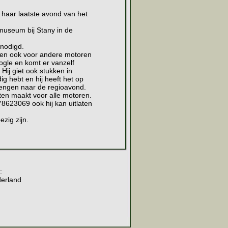
 haar laatste avond van het
museum bij Stany in de
nodigd.
n en ook voor andere motoren
gle en komt er vanzelf
 Hij giet ook stukken in
g hebt en hij heeft het op
rengen naar de regioavond.
en maakt voor alle motoren.
623069 ook hij kan uitlaten
zig zijn.
:
derland