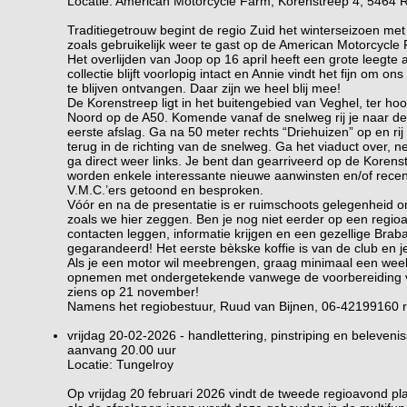
Locatie: American Motorcycle Farm, Korenstreep 4, 5464 R
Traditiegetrouw begint de regio Zuid het winterseizoen met
zoals gebruikelijk weer te gast op de American Motorcycle
Het overlijden van Joop op 16 april heeft een grote leegte
collectie blijft voorlopig intact en Annie vindt het fijn om 
te blijven ontvangen. Daar zijn we heel blij mee!
De Korenstreep ligt in het buitengebied van Veghel, ter ho
Noord op de A50. Komende vanaf de snelweg rij je naar de
eerste afslag. Ga na 50 meter rechts “Driehuizen” op en rij
terug in de richting van de snelweg. Ga het viaduct over, 
ga direct weer links. Je bent dan gearriveerd op de Korens
worden enkele interessante nieuwe aanwinsten en/of recen
V.M.C.’ers getoond en besproken.
Vóór en na de presentatie is er ruimschoots gelegenheid o
zoals we hier zeggen. Ben je nog niet eerder op een regio
contacten leggen, informatie krijgen en een gezellige Brab
gegarandeerd! Het eerste bèkske koffie is van de club en 
Als je een motor wil meebrengen, graag minimaal een wee
opnemen met ondergetekende vanwege de voorbereiding v
ziens op 21 november!
Namens het regiobestuur, Ruud van Bijnen, 06-42199160
vrijdag 20-02-2026 - handlettering, pinstriping en beleve
aanvang 20.00 uur
Locatie: Tungelroy
Op vrijdag 20 februari 2026 vindt de tweede regioavond pla