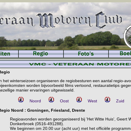
Regio
In het winterseizoen organiseren de regiobesturen een aantal regio-av
ijeenkomsten worden bijvoorbeeld films vertoond, restauratietips gege
ezellige manier ervaringen uitgewisseld.
Noord
Oost
West
Zuid
Regio Noord
: Groningen, Friesland, Drente
Regioavonden worden georganiseerd bij 'Het Witte Huis', Geert 
Donkerbroek (0516-491288).
We beginnen om 20.00 uur (acht uur) met het officiële programma