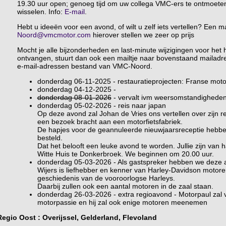
19.30 uur open; genoeg tijd om uw collega VMC-ers te ontmoeten 
wisselen. Info:
E-mail
.
Hebt u ideeën voor een avond, of wilt u zelf iets vertellen? Een ma
Noord@vmcmotor.com
hierover stellen we zeer op prijs
Mocht je alle bijzonderheden en last-minute wijzigingen voor het h
ontvangen, stuurt dan ook een mailtje naar bovenstaand mailadres
e-mail-adressen bestand van VMC-Noord.
donderdag 06-11-2025 - restauratieprojecten: Franse moto
donderdag 04-12-2025 -
donderdag 08-01-2026
- vervalt ivm weersomstandighede
donderdag 05-02-2026 - reis naar japan
Op deze avond zal Johan de Vries ons vertellen over zijn r
een bezoek bracht aan een motorfietsfabriek.
De hapjes voor de geannuleerde nieuwjaarsreceptie hebb
besteld.
Dat het belooft een leuke avond te worden. Jullie zijn van h
Witte Huis te Donkerbroek. We beginnen om 20.00 uur.
donderdag 05-03-2026 - Als gastspreker hebben we deze 
Wijers is liefhebber en kenner van Harley-Davidson motor
geschiedenis van de vooroorlogse Harleys.
Daarbij zullen ook een aantal motoren in de zaal staan.
donderdag 26-03-2026 - extra regioavond - Motorpaul zal ve
motorpassie en hij zal ook enige motoren meenemen
Regio Oost
: Overijssel, Gelderland, Flevoland