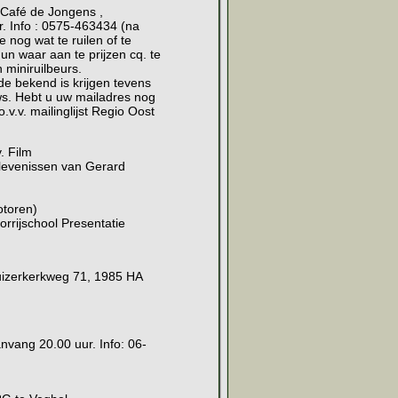
Café de Jongens ,
. Info : 0575-463434 (na
 nog wat te ruilen of te
n waar aan te prijzen cq. te
 miniruilbeurs.
de bekend is krijgen tevens
ws. Hebt u uw mailadres nog
.v.v. mailinglijst Regio Oost
. Film
levenissen van Gerard
toren)
rrijschool Presentatie
uizerkerkweg 71, 1985 HA
vang 20.00 uur. Info: 06-