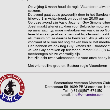
Op vrijdag 6 maart houd de regio Vlaanderen alweer
seizoen.
De avond gaat zoals gewoonlijk door in het Sarolea 
hilloweg 1 in Achterbroek en begint om 20.00 uur
Op deze avond zijn Vasjo Jozef en Guy Simons uitge
Jozef maakt allerlei stukken voor Belgische motore
op aanvraag, typ maar metaalwerken vasjo in op Goo
terecht en kan je al eens zien wat hij allemaal maakt.
alluminium om ze daarna te bewerken. Als je iets nodi
voorraad of hij kan het nog maken kan hij het meeb
Dan hebben we ook nog Guy Simons die uitlaatbocht
Je kan Guy bereiken op telefoonnummer 0032 (0) 478
meebrengen als ze voorradig zijn.
Het zijn echt twee vakmannen die voor onze hobby be
Met vriendelijke groeten, Bestuur regio Vlaanderen
Secretariaat Veteraan Motoren Club
Dorpsstraat 59, 9699 PB Vriescheloo, Ne
Tel.: (+31)(0)597-674150
email:
info@vmcmotor.com