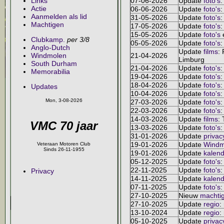
Links
07-06-2026
Update
foto's
:
Actie
06-06-2026
Update
foto's
:
Aanmelden als lid
31-05-2026
Update
foto's
:
Machtigen
17-05-2026
Update
foto's
:
15-05-2026
Update
foto's
Clubkamp.
per 3/8
05-05-2026
Update
foto's
:
Anglo-Dutch
Update
films
:
Windmolen
21-04-2026
Limburg
South Durham
21-04-2026
Update
foto's
:
Memorabilia
19-04-2026
Update
foto's
:
18-04-2026
Update
foto's
:
Updates
10-04-2026
Update
foto's
:
Mon, 3-08-2026
27-03-2026
Update
foto's
:
22-03-2026
Update
foto's
:
14-03-2026
Update
films
:
VMC 70 jaar
13-03-2026
Update
foto's
:
31-01-2026
Update
privac
19-01-2026
Update
Windm
Veteraan Motoren Club
Sinds 26-11-1955
19-01-2026
Update
kalend
05-12-2025
Update
foto's
:
22-11-2025
Update
foto's
:
Privacy
14-11-2025
Update
kalend
07-11-2025
Update
foto's
:
27-10-2025
Nieuw
machti
27-10-2025
Update
regio
:
13-10-2024
Update
regio
:
05-10-2025
Update
privac