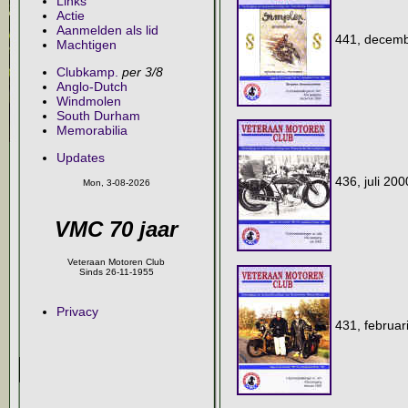
Links
Actie
Aanmelden als lid
441, dece
Machtigen
Clubkamp.
per 3/8
Anglo-Dutch
Windmolen
South Durham
Memorabilia
Updates
436, ju
Mon, 3-08-2026
VMC 70 jaar
Veteraan Motoren Club
Sinds 26-11-1955
Privacy
431, febr