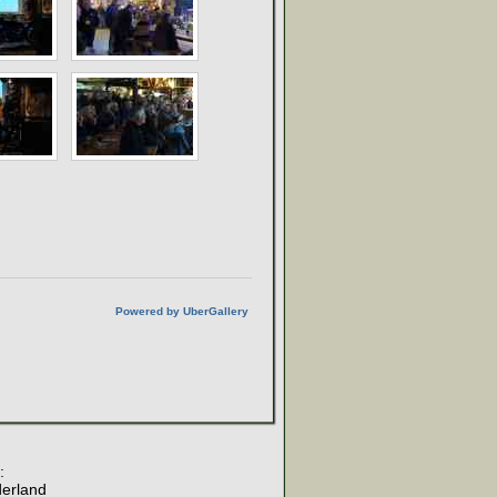
Powered by UberGallery
:
derland